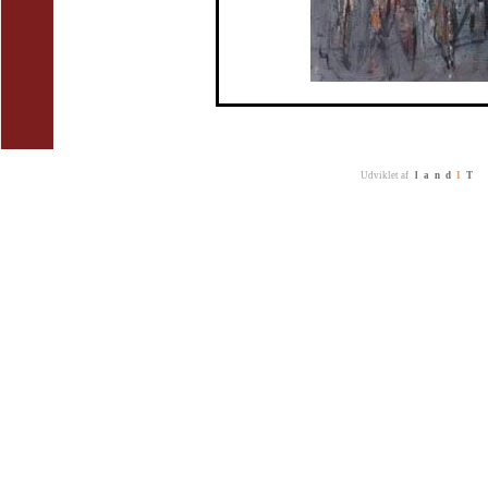
Udviklet af
land
I
T