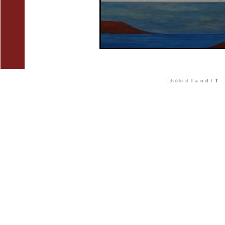
Udviklet af
land
I
T