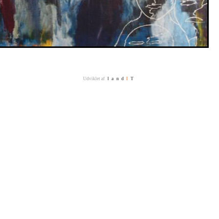
Udviklet af
land
I
T