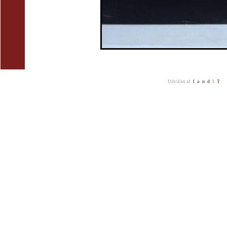
Udviklet af
land
I
T