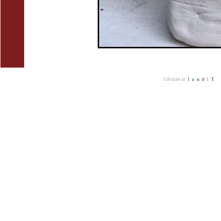
Udviklet af
land
I
T