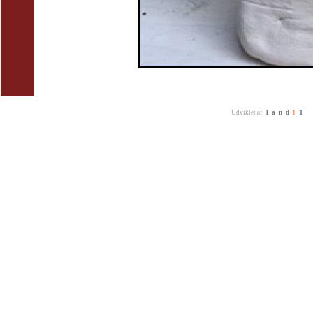
Udviklet af
land
I
T