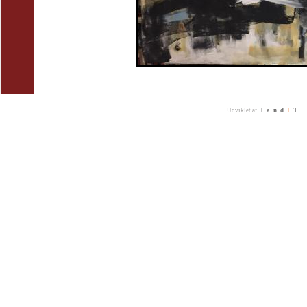
Udviklet af
land
I
T