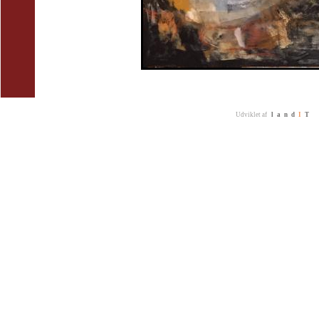
Udviklet af
land
I
T